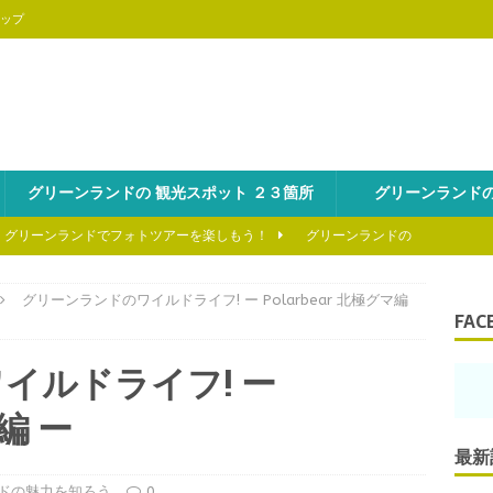
ップ
グリーンランドの 観光スポット ２３箇所
グリーンランドの
を海から冒険しよう!
グリーンランドの魅力を知ろう
といえば、氷山ツアーは外せない！
グリーンランドの魅力を知ろ
グリーンランドのワイルドライフ! ー Polarbear 北極グマ編
FAC
のスキーの醍醐味はヘリスキーにあり！
グリーンランドの魅力を
イルドライフ! ー
マ編 ー
の見どころはやっぱり野生動物！
グリーンランドの魅力を知ろう
最新
、グリーンランドでフォトツアーを楽しもう！
グリーンランドの
ドの魅力を知ろう
0