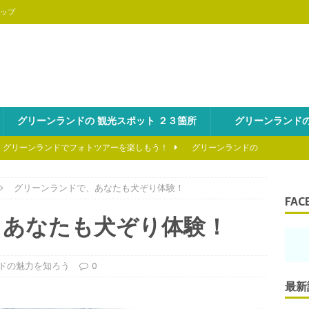
ップ
グリーンランドの 観光スポット ２３箇所
グリーンランドの
、グリーンランドでフォトツアーを楽しもう！
グリーンランドの
を海から冒険しよう!
グリーンランドの魅力を知ろう
グリーンランドで、あなたも犬ぞり体験！
FAC
といえば、氷山ツアーは外せない！
グリーンランドの魅力を知ろ
、あなたも犬ぞり体験！
のスキーの醍醐味はヘリスキーにあり！
グリーンランドの魅力を
ドの魅力を知ろう
0
最新
の見どころはやっぱり野生動物！
グリーンランドの魅力を知ろう