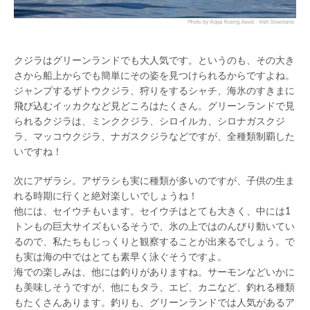
クジラはグリーンランドでも大人気です。というのも、その大き
さから船上からでも簡単にその姿を見つけられるからですよね。
ジャンプするザトウクジラ、狩りをするシャチ、海氷のすきまに
飛び込むイッカクなど見どころはたくさん。グリーンランドで見
られるクジラは、ミンククジラ、シロイルカ、シロナガスクジ
ラ、マッコウクジラ、ナガスクジラなどですが、全種類制覇した
いですね！
次にアザラシ。アザラシも実に種類が多いのですが、子供の生ま
れる時期に行くと絶対楽しいでしょうね！
他には、セイウチもいます。セイウチはとても大きく、中には1
トンもの巨大サイズもいるそうで、氷の上ではのんびり動いてい
るので、私たちもじっくりと観察することが出来るでしょう。で
も実は海の中ではとても素早く泳ぐそうですよ。
海での楽しみは、他には釣りがありますね。サーモンなどいかに
も美味しそうですが、他にもタラ、エビ、カニなど、釣れる種類
もたくさんあります。釣りも、グリーンランドでは人気があるア