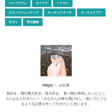
ジャコウウシ
セイウチ
トナカイ
ホエールウォッチング
ホッキョクギツネ
ホッキョクグマ
犬ぞり
野生動物
mayu
41記事
旅好き。飛行機大好き。海大好き。 食べ物が美味しかったとこ
ろにはまた行きたい！！みなさんが家を飛び出し、旅にでたくな
るような記事を作って行きたいと思います。