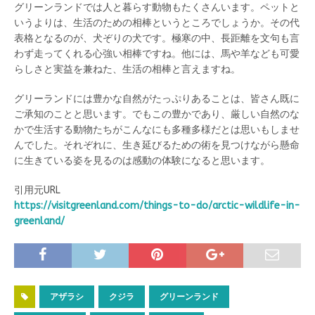
グリーンランドでは人と暮らす動物もたくさんいます。ペットと
いうよりは、生活のための相棒というところでしょうか。その代
表格となるのが、犬ぞりの犬です。極寒の中、長距離を文句も言
わず走ってくれる心強い相棒ですね。他には、馬や羊なども可愛
らしさと実益を兼ねた、生活の相棒と言えますね。
グリーランドには豊かな自然がたっぷりあることは、皆さん既に
ご承知のことと思います。でもこの豊かであり、厳しい自然のな
かで生活する動物たちがこんなにも多種多様だとは思いもしませ
んでした。それぞれに、生き延びるための術を見つけながら懸命
に生きている姿を見るのは感動の体験になると思います。
引用元URL
https://visitgreenland.com/things-to-do/arctic-wildlife-in-
greenland/
アザラシ
クジラ
グリーンランド