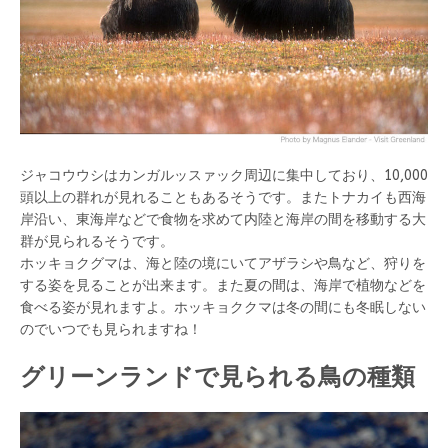
ジャコウウシはカンガルッスァック周辺に集中しており、10,000
頭以上の群れが見れることもあるそうです。またトナカイも西海
岸沿い、東海岸などで食物を求めて内陸と海岸の間を移動する大
群が見られるそうです。
ホッキョクグマは、海と陸の境にいてアザラシや鳥など、狩りを
する姿を見ることが出来ます。また夏の間は、海岸で植物などを
食べる姿が見れますよ。ホッキョククマは冬の間にも冬眠しない
のでいつでも見られますね！
グリーンランドで見られる鳥の種類