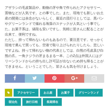
アザラシの毛皮製品や、動物の牙や角で作られたアクセサリー、
置物などが人気です。との事でした。また、現地でも新しいお土
産の開発には余念がないらしく、最近の流行りとしては、黒パン
やグリーンランドで撮れる海藻のスナックが人気という事でし
た。お菓子系は、値段も安いですし、気軽に皆さんに配ることが
出来て、便利ですね。
ただし、持って帰れないものもあるので、要注意です。せっかく
現地で勇んで買っても、空港で取り上げられたりしたら、悲しい
ですよね。持って帰れない物の代表としては、白熊の毛皮及び白
熊の爪。一角クジラの牙まるまる一本。この2点は外国人にはグ
リーンランドからの持ち出し許可証が出ないため持ち帰ることが
できません。ということでした。皆さんも気を付けましょう。
アクセサリー
お土産
お菓子
グリーンランド
宿泊先
旅行日程
長期滞在