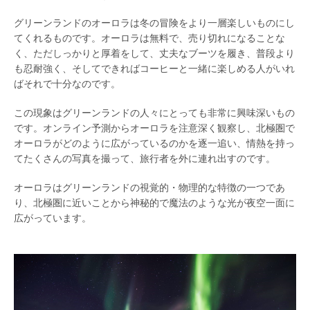
グリーンランドのオーロラは冬の冒険をより一層楽しいものにし
てくれるものです。オーロラは無料で、売り切れになることな
く、ただしっかりと厚着をして、丈夫なブーツを履き、普段より
も忍耐強く、そしてできればコーヒーと一緒に楽しめる人がいれ
ばそれで十分なのです。
この現象はグリーンランドの人々にとっても非常に興味深いもの
です。オンライン予測からオーロラを注意深く観察し、北極圏で
オーロラがどのように広がっているのかを逐一追い、情熱を持っ
てたくさんの写真を撮って、旅行者を外に連れ出すのです。
オーロラはグリーンランドの視覚的・物理的な特徴の一つであ
り、北極圏に近いことから神秘的で魔法のような光が夜空一面に
広がっています。