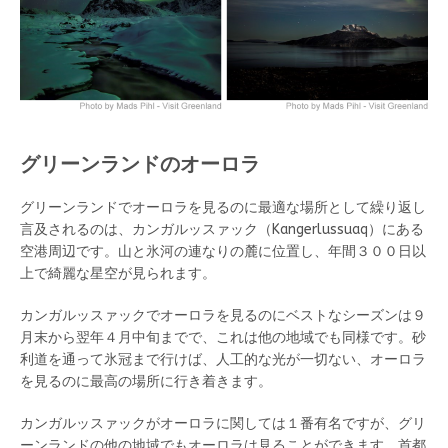
グリーンランドのオーロラ
グリーンランドでオーロラを見るのに最適な場所として繰り返し
言及されるのは、カンガルッスァック（Kangerlussuaq）にある
空港周辺です。山と氷河の連なりの麓に位置し、年間３００日以
上で綺麗な星空が見られます。
カンガルッスァックでオーロラを見るのにベストなシーズンは９
月末から翌年４月中旬までで、これは他の地域でも同様です。砂
利道を通って氷冠まで行けば、人工的な光が一切ない、オーロラ
を見るのに最高の場所に行き着きます。
カンガルッスァックがオーロラに関しては１番有名ですが、グリ
ーンランドの他の地域でもオーロラは見ることができます。首都