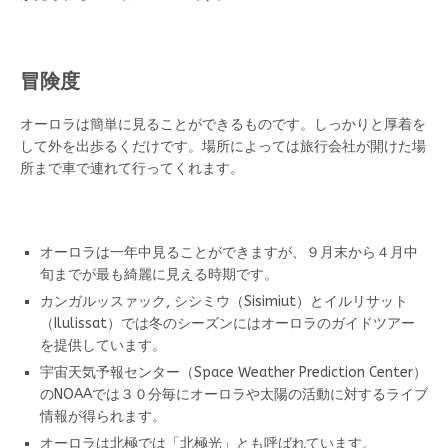
冒険度
オーロラは簡単に見ることができるものです。しっかりと厚着を
して外を出歩るくだけです。場所によっては旅行会社が開けた場
所まで車で連れて行ってくれます。
オーロラは一年中見ることができますが、９月末から４月中
旬までが最も綺麗に見える時期です。
カンガルッスァック, シシミウ（Sisimiut）とイルリサット
（Ilulissat）では冬のシーズンにはオーロラのガイドツアー
を提供しています。
宇宙天気予報センター（Space Weather Prediction Center）
のNOAAでは３０分毎にオーロラや太陽の活動に対するライブ
情報が得られます。
オーロラは北極では「北極光」とも呼ばれています。