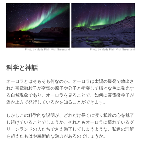
科学と神話
オーロラとはそもそも何なのか。オーロラは太陽の爆発で放出さ
れた帯電微粒子が空気の原子や分子と衝突して様々な色に発光す
る自然現象であり、オーロラを見ることで、如何に帯電微粒子が
遥か上方で発行しているかを知ることができます。
しかしこの科学的な説明が、どれだけ長くに渡り私達の心を魅了
し続けていることでしょうか。それともオーロラに慣れているグ
リーンランドの人たちでさえ魅了してしまうような、私達の理解
を超えたもはや魔術的な魅力があるのでしょうか。