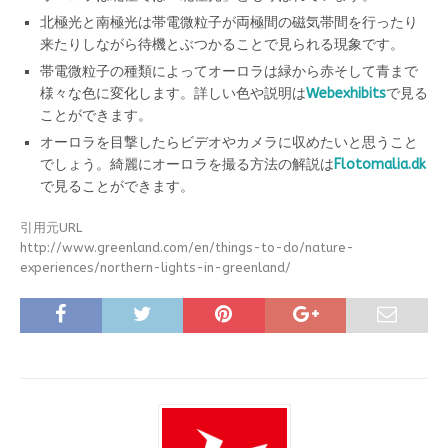
北極光と南極光は帯電微粒子が両極間の磁気帯間を行ったり
来たりしながら待機とぶつかることで見られる現象です。
帯電微粒子の種類によってオーロラは緑から赤そして青まで
様々な色に変化します。詳しい色や説明は
Webexhibits
で見る
ことができます。
オーロラを目撃したらビデオやカメラに収めたいと思うこと
でしょう。綺麗にオーロラを撮る方法の解説は
Flotomalia.dk
で見ることができます。
引用元URL
http://www.greenland.com/en/things-to-do/nature-
experiences/northern-lights-in-greenland/