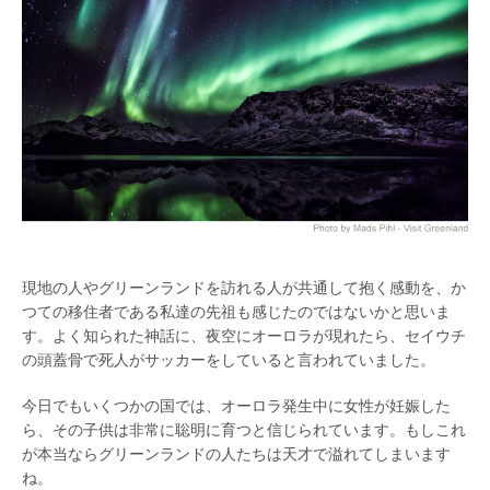
現地の人やグリーンランドを訪れる人が共通して抱く感動を、か
つての移住者である私達の先祖も感じたのではないかと思いま
す。よく知られた神話に、夜空にオーロラが現れたら、セイウチ
の頭蓋骨で死人がサッカーをしていると言われていました。
今日でもいくつかの国では、オーロラ発生中に女性が妊娠した
ら、その子供は非常に聡明に育つと信じられています。もしこれ
が本当ならグリーンランドの人たちは天才で溢れてしまいます
ね。