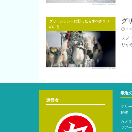
グ
グリーンランドに行ったらすべき３３
のこと
20
スノ
りか
最近
運営者
グリー
動物！
カメラ
ツアー