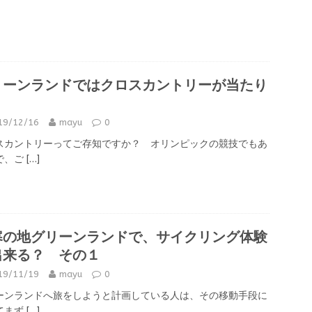
リーンランドではクロスカントリーが当たり
！
19/12/16
mayu
0
スカントリーってご存知ですか？ オリンピックの競技でもあ
で、ご
[…]
寒の地グリーンランドで、サイクリング体験
出来る？ その１
19/11/19
mayu
0
ーンランドへ旅をしようと計画している人は、その移動手段に
てまず
[…]