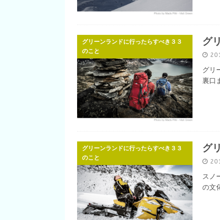
グ
グリーンランドに行ったらすべき３３
のこと
20
グリ
裏口
グ
グリーンランドに行ったらすべき３３
のこと
20
スノ
の文