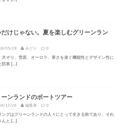
いだけじゃない。夏を楽しむグリーンラン
！
18/05/28
みどり
0
、犬ぞり、雪原、オーロラ、寒さを凌ぐ機能性とデザイン性に
た防寒
[…]
リーンランドのボートツアー
16/12/26
編集者
0
リングはグリーンランドの人々にとって生きる術であり、それ
さんと
[…]