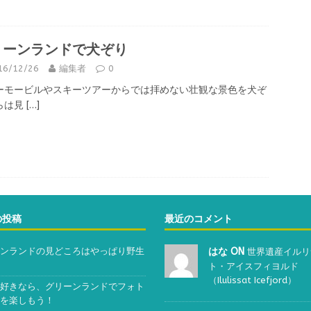
リーンランドで犬ぞり
16/12/26
編集者
0
ーモービルやスキーツアーからでは拝めない壮観な景色を犬ぞ
らは見
[…]
の投稿
最近のコメント
ンランドの見どころはやっぱり野生
はな ON
世界遺産イルリ
ト・アイスフィヨルド
（Ilulissat Icefjord）
好きなら、グリーンランドでフォト
を楽しもう！