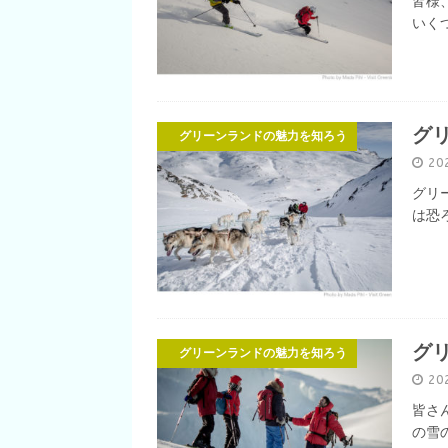
皆様
いく
グ
グリーンランドの魅力を知ろう
20
グリ
は恐
グ
グリーンランドの魅力を知ろう
20
皆さ
の雪