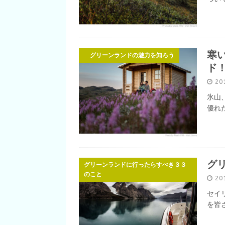
寒
グリーンランドの魅力を知ろう
ド
20
氷山
優れ
グ
グリーンランドに行ったらすべき３３
のこと
20
セイ
を皆