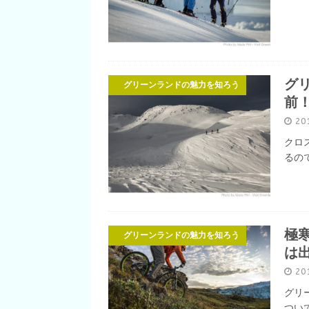
グ
グリーンランドの魅力を知ろう
前
20
クロ
るの
極
グリーンランドの魅力を知ろう
は
20
グリ
つい