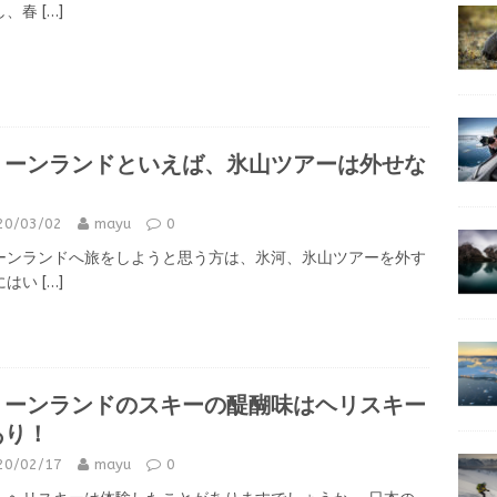
し、春
[…]
リーンランドといえば、氷山ツアーは外せな
！
20/03/02
mayu
0
ーンランドへ旅をしようと思う方は、氷河、氷山ツアーを外す
にはい
[…]
リーンランドのスキーの醍醐味はヘリスキー
あり！
20/02/17
mayu
0