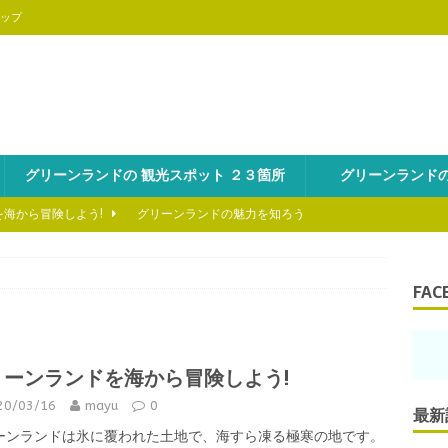
ップ
グリーンランドの 観光スポット ２３箇所
グリーンランドの
を海から冒険しよう!
グリーンランドの魅力を知ろう
といえば、氷山ツアーは外せない！
グリーンランドの魅力を知ろ
FAC
のスキーの醍醐味はヘリスキーにあり！
グリーンランドの魅力を
リーンランドを海から冒険しよう!
の見どころはやっぱり野生動物！
グリーンランドの魅力を知ろう
20/03/16
mayu
0
最新
、グリーンランドでフォトツアーを楽しもう！
グリーンランドの
ーンランドは氷に覆われた土地で、海すら凍る極寒の地です。