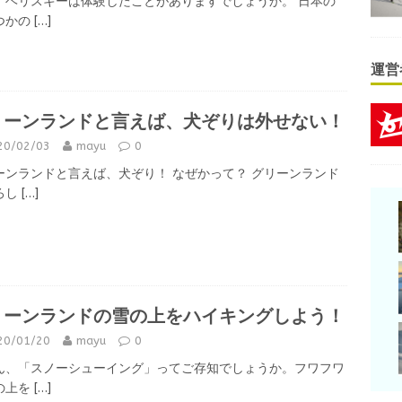
、ヘリスキーは体験したことがありますでしょうか。 日本の
つかの
[…]
運営
リーンランドと言えば、犬ぞりは外せない！
20/02/03
mayu
0
ーンランドと言えば、犬ぞり！ なぜかって？ グリーンランド
ろし
[…]
リーンランドの雪の上をハイキングしよう！
20/01/20
mayu
0
ん、「スノーシューイング」ってご存知でしょうか。フワフワ
の上を
[…]