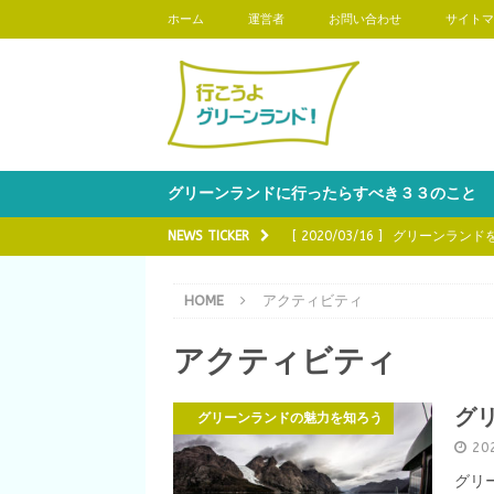
ホーム
運営者
お問い合わせ
サイトマ
グリーンランドに行ったらすべき３３のこと
NEWS TICKER
[ 2020/03/16 ]
グリーンランド
[ 2020/03/02 ]
グリーンランド
HOME
アクティビティ
う
アクティビティ
[ 2020/02/17 ]
グリーンランド
知ろう
グ
グリーンランドの魅力を知ろう
[ 2020/04/20 ]
グリーンランド
20
[ 2020/04/06 ]
カメラ好きなら
グリ