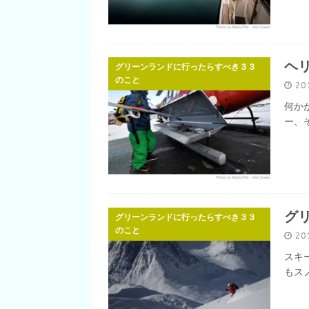
ヘ
グリーンランドに行ったらすべき３３
のこと
20
何か
ー、
グ
グリーンランドに行ったらすべき３３
のこと
20
スキ
もス