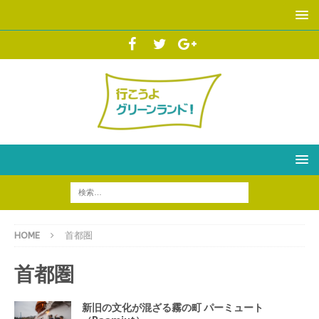
HOME
首都圏
首都圏
新旧の文化が混ざる霧の町 パーミュート