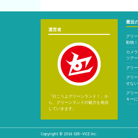
最近
運営者
グリー
動物！
カメラ
ツアー
グリー
グリー
せない
グリー
「行こうよグリーンランド！」か
キーに
ら、グリーンランドの魅力を発信
していきます。
Copyright © 2016 SER-VICE Inc.