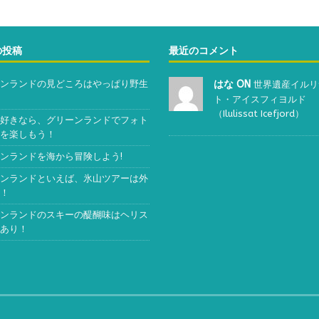
の投稿
最近のコメント
ンランドの見どころはやっぱり野生
はな ON
世界遺産イルリ
ト・アイスフィヨルド
（Ilulissat Icefjord）
好きなら、グリーンランドでフォト
を楽しもう！
ンランドを海から冒険しよう!
ンランドといえば、氷山ツアーは外
！
ンランドのスキーの醍醐味はヘリス
あり！