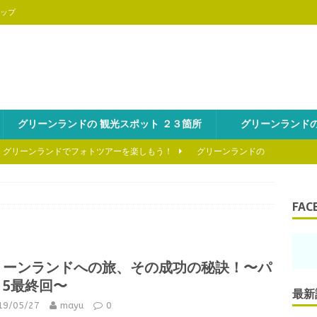
ップ
グリーンランドの 観光スポット ２３箇所
グリーンランドの
、グリーンランドでフォトツアーを楽しもう！
グリーンランドの
を海から冒険しよう!
グリーンランドの魅力を知ろう
FAC
といえば、氷山ツアーは外せない！
グリーンランドの魅力を知ろ
リーンランドへの旅、その成功の秘訣！〜パ
のスキーの醍醐味はヘリスキーにあり！
グリーンランドの魅力を
ト5最終回〜
最新
19/05/27
mayu
0