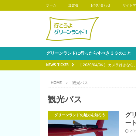
ホーム
運営者
お問い合わせ
サイトマ
グリーンランドに行ったらすべき３３のこと
NEWS TICKER
[ 2020/04/06 ]
カメラ好きなら
魅力を知ろう
HOME
観光バス
[ 2020/03/16 ]
グリーンランド
観光バス
[ 2020/03/02 ]
グリーンランド
う
グ
グリーンランドの魅力を知ろう
[ 2020/02/17 ]
グリーンランド
ー
知ろう
20