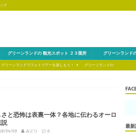
ップ
グリーンランドの 観光スポット ２３箇所
グリーンランドの
、グリーンランドでフォトツアーを楽しもう！
グリーンランドの
を海から冒険しよう!
グリーンランドの魅力を知ろう
FAC
といえば、氷山ツアーは外せない！
グリーンランドの魅力を知ろ
しさと恐怖は表裏一体？各地に伝わるオーロ
のスキーの醍醐味はヘリスキーにあり！
グリーンランドの魅力を
伝説
最新
18/04/09
みどり
0