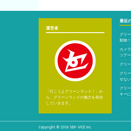
最近
運営者
グリー
動物！
カメラ
ツアー
グリー
グリー
せない
グリー
「行こうよグリーンランド！」か
キーに
ら、グリーンランドの魅力を発信
していきます。
Copyright © 2016 SER-VICE Inc.