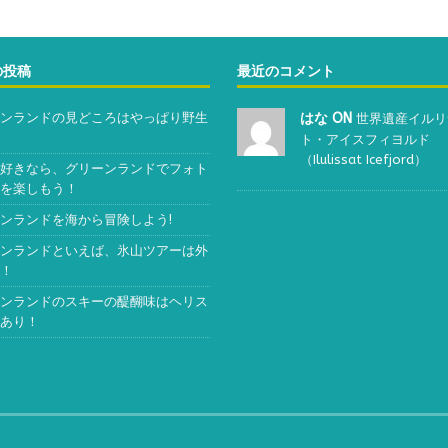
の投稿
最近のコメント
ンランドの見どころはやっぱり野生
はな ON
世界遺産イルリ
ト・アイスフィヨルド
（Ilulissat Icefjord）
好きなら、グリーンランドでフォト
を楽しもう！
ンランドを海から冒険しよう!
ンランドといえば、氷山ツアーは外
！
ンランドのスキーの醍醐味はヘリス
あり！