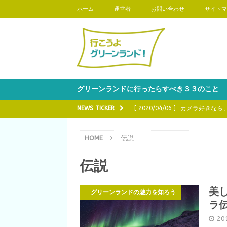
ホーム
運営者
お問い合わせ
サイトマ
グリーンランドに行ったらすべき３３のこと
NEWS TICKER
[ 2020/04/06 ]
カメラ好きなら
魅力を知ろう
HOME
伝説
[ 2020/03/16 ]
グリーンランド
伝説
[ 2020/03/02 ]
グリーンランド
う
美
グリーンランドの魅力を知ろう
[ 2020/02/17 ]
グリーンランド
ラ
知ろう
20