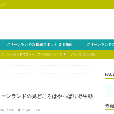
ップ
グリーンランドの 観光スポット ２３箇所
グリーンランドの
、グリーンランドでフォトツアーを楽しもう！
グリーンランドの
を海から冒険しよう!
グリーンランドの魅力を知ろう
FAC
といえば、氷山ツアーは外せない！
グリーンランドの魅力を知ろ
リーンランドの見どころはやっぱり野生動
のスキーの醍醐味はヘリスキーにあり！
グリーンランドの魅力を
！
最新
20/04/20
mayu
0