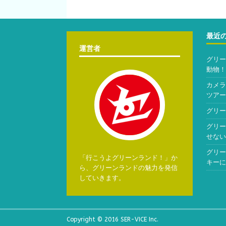
最近
運営者
グリー
動物！
カメラ
ツアー
グリー
グリー
せない
グリー
「行こうよグリーンランド！」か
キーに
ら、グリーンランドの魅力を発信
していきます。
Copyright © 2016 SER-VICE Inc.