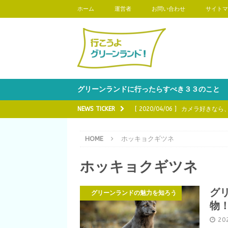
ホーム
運営者
お問い合わせ
サイトマ
グリーンランドに行ったらすべき３３のこと
NEWS TICKER
[ 2020/04/06 ]
カメラ好きなら
魅力を知ろう
HOME
ホッキョクギツネ
[ 2020/03/16 ]
グリーンランド
ホッキョクギツネ
[ 2020/03/02 ]
グリーンランド
う
グ
グリーンランドの魅力を知ろう
[ 2020/02/17 ]
グリーンランド
物
知ろう
20