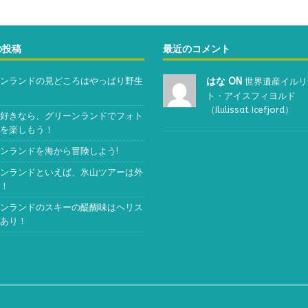
の投稿
最近のコメント
ンランドの見どころはやっぱり野生
はな ON
世界遺産イルリ
ト・アイスフィヨルド
（Ilulissat Icefjord）
好きなら、グリーンランドでフォト
を楽しもう！
ンランドを海から冒険しよう!
ンランドといえば、氷山ツアーは外
！
ンランドのスキーの醍醐味はヘリス
あり！